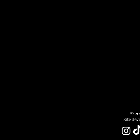
© 202
Site dév